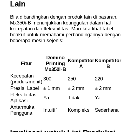
Lain
Bila dibandingkan dengan produk lain di pasaran,
Mx350i-B menunjukkan keunggulan dalam hal
kecepatan dan fleksibilitas. Mari kita lihat tabel
berikut untuk memahami perbandingannya dengan
beberapa mesin sejenis:
Domino
Kompetitor
Kompetitor
Fitur
Printing
A
B
Mx350i-B
Kecepatan
300
250
220
(produk/menit)
Presisi Label
± 1 mm
± 2 mm
± 2 mm
Fleksibilitas
Ya
Tidak
Ya
Aplikasi
Antarmuka
Intuitif
Kompleks
Sederhana
Pengguna