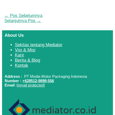
←
Pos Sebelumnya
Selanjutnya Pos
→
About Us
Sekilas tentang Mediator
Visi & Misi
Karir
Berita & Blog
Kontak
Address :
PT Media Motor Packaging Indonesia
Number :
+628512-9898-556
Email :
[email protected]