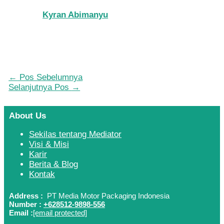
Kyran Abimanyu
←
Pos Sebelumnya
Selanjutnya Pos
→
About Us
Sekilas tentang Mediator
Visi & Misi
Karir
Berita & Blog
Kontak
Address :
PT Media Motor Packaging Indonesia
Number :
+628512-9898-556
Email :
[email protected]