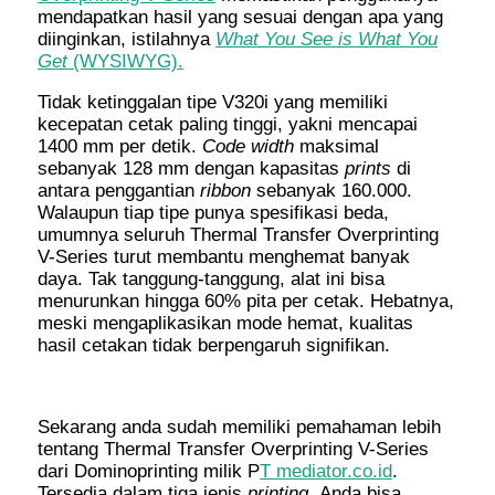
mendapatkan hasil yang sesuai dengan apa yang
diinginkan, istilahnya
What You See is What You
Get
(WYSIWYG).
Tidak ketinggalan tipe V320i yang memiliki
kecepatan cetak paling tinggi, yakni mencapai
1400 mm per detik.
Code width
maksimal
sebanyak 128 mm dengan kapasitas
prints
di
antara penggantian
ribbon
sebanyak 160.000.
Walaupun tiap tipe punya spesifikasi beda,
umumnya seluruh Thermal Transfer Overprinting
V-Series turut membantu menghemat banyak
daya. Tak tanggung-tanggung, alat ini bisa
menurunkan hingga 60% pita per cetak. Hebatnya,
meski mengaplikasikan mode hemat, kualitas
hasil cetakan tidak berpengaruh signifikan.
Sekarang anda sudah memiliki pemahaman lebih
tentang Thermal Transfer Overprinting V-Series
dari Dominoprinting milik P
T mediator.co.id
.
Tersedia dalam tiga jenis
printing,
Anda bisa