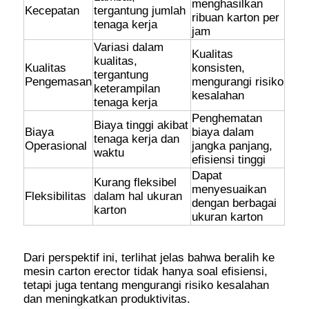
menghasilkan
Kecepatan
tergantung jumlah
ribuan karton per
tenaga kerja
jam
Variasi dalam
Kualitas
kualitas,
Kualitas
konsisten,
tergantung
Pengemasan
mengurangi risiko
keterampilan
kesalahan
tenaga kerja
Penghematan
Biaya tinggi akibat
Biaya
biaya dalam
tenaga kerja dan
Operasional
jangka panjang,
waktu
efisiensi tinggi
Dapat
Kurang fleksibel
menyesuaikan
Fleksibilitas
dalam hal ukuran
dengan berbagai
karton
ukuran karton
Dari perspektif ini, terlihat jelas bahwa beralih ke
mesin carton erector tidak hanya soal efisiensi,
tetapi juga tentang mengurangi risiko kesalahan
dan meningkatkan produktivitas.